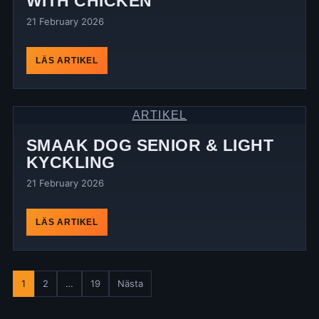
WITH CHICKEN
21 February 2026
LÄS ARTIKEL
ARTIKEL
SMAAK DOG SENIOR & LIGHT
KYCKLING
21 February 2026
LÄS ARTIKEL
Posts
1
2
…
19
Nästa
pagination