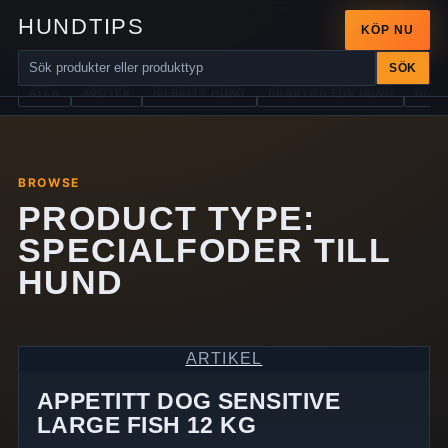
HUNDTIPS
KÖP NU
SÖK
ALLA
APOTEK
BILBÄLTE HUND
BILSKYDD FÖR HUND
DIAB
BROWSE
PRODUCT TYPE:
SPECIALFODER TILL
HUND
ARTIKEL
APPETITT DOG SENSITIVE
LARGE FISH 12 KG