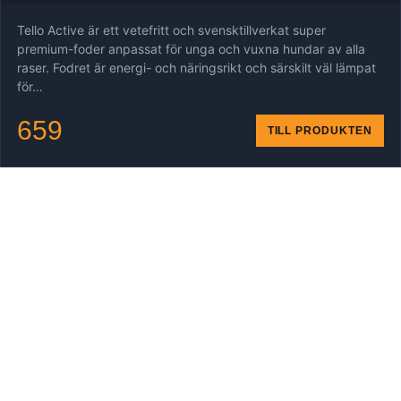
Tello Active är ett vetefritt och svensktillverkat super
premium-foder anpassat för unga och vuxna hundar av alla
raser. Fodret är energi- och näringsrikt och särskilt väl lämpat
för…
659
TILL PRODUKTEN