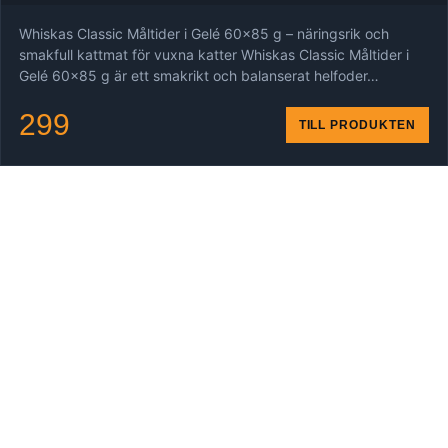
Whiskas Classic Måltider i Gelé 60x85 g – näringsrik och
smakfull kattmat för vuxna katter Whiskas Classic Måltider i
Gelé 60x85 g är ett smakrikt och balanserat helfoder…
299
TILL PRODUKTEN