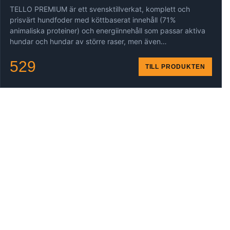
TELLO PREMIUM är ett svensktillverkat, komplett och
prisvärt hundfoder med köttbaserat innehåll (71%
animaliska proteiner) och energiinnehåll som passar aktiva
hundar och hundar av större raser, men även…
529
TILL PRODUKTEN