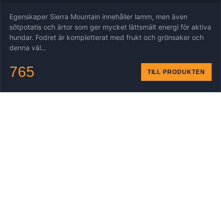
Egenskaper Sierra Mountain innehåller lamm, men även
sötpotatis och ärtor som ger mycket lättsmält energi för aktiva
hundar. Fodret är kompletterat med frukt och grönsaker och
denna väl…
765
TILL PRODUKTEN