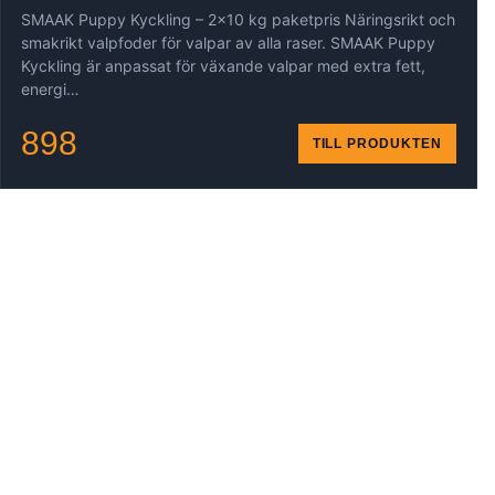
SMAAK Puppy Kyckling – 2×10 kg paketpris Näringsrikt och
smakrikt valpfoder för valpar av alla raser. SMAAK Puppy
Kyckling är anpassat för växande valpar med extra fett,
energi…
898
TILL PRODUKTEN