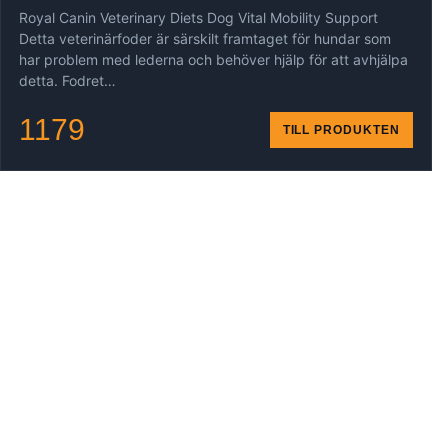
Royal Canin Veterinary Diets Dog Vital Mobility Support
Detta veterinärfoder är särskilt framtaget för hundar som
har problem med lederna och behöver hjälp för att avhjälpa
detta. Fodret…
1179
TILL PRODUKTEN