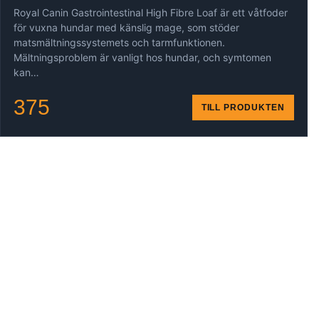
Royal Canin Gastrointestinal High Fibre Loaf är ett våtfoder
för vuxna hundar med känslig mage, som stöder
matsmältningssystemets och tarmfunktionen.
Mältningsproblem är vanligt hos hundar, och symtomen
kan…
375
TILL PRODUKTEN