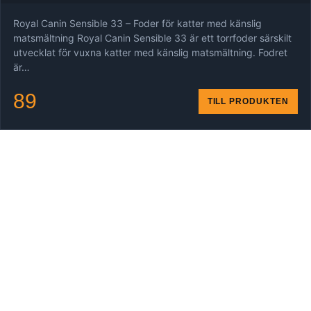
Royal Canin Sensible 33 – Foder för katter med känslig
matsmältning Royal Canin Sensible 33 är ett torrfoder särskilt
utvecklat för vuxna katter med känslig matsmältning. Fodret
är…
89
TILL PRODUKTEN