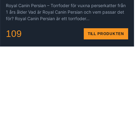
Royal Canin Persian – Torrfoder för vuxna perserkatter från
1 års ålder Vad är Royal Canin Persian och vem passar det
för? Royal Canin Persian är ett torrfoder…
109
TILL PRODUKTEN