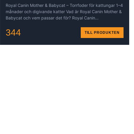
Royal Canin Mother & Babycat – Torrfoder för kattungar 1–4
månader och digivande katter Vad är Royal Canin Mother &
Babycat och vem passar det för? Royal Canin…
344
TILL PRODUKTEN