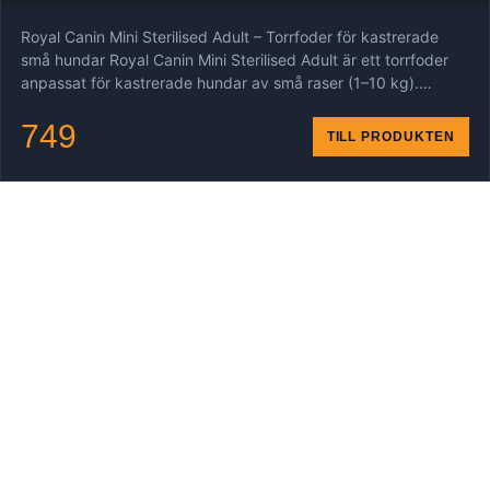
Royal Canin Mini Sterilised Adult – Torrfoder för kastrerade
små hundar Royal Canin Mini Sterilised Adult är ett torrfoder
anpassat för kastrerade hundar av små raser (1–10 kg).…
749
TILL PRODUKTEN