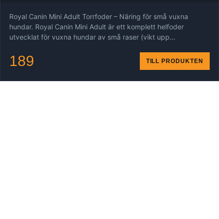
Royal Canin Mini Adult Torrfoder – Näring för små vuxna
hundar. Royal Canin Mini Adult är ett komplett helfoder
utvecklat för vuxna hundar av små raser (vikt upp…
189
TILL PRODUKTEN