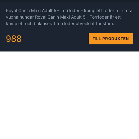
Royal Canin Maxi Adult 5+ Torrfoder – komplett foder för stora
vuxna hundar Royal Canin Maxi Adult 5+ Torrfoder är ett
komplett och balanserat torrfoder utvecklat för stora…
988
TILL PRODUKTEN