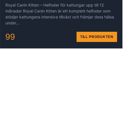
Royal Canin Kitten – Helfoder för kattungar upp till 12
månader Royal Canin Kitten är ett komplett helfoder som
stödjer kattungens intensiva tillväxt och främjar dess hälsa
under…
99
TILL PRODUKTEN