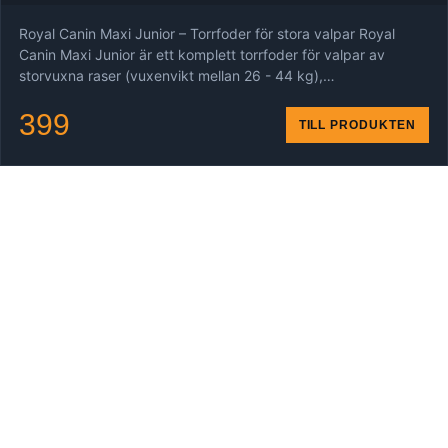
Royal Canin Maxi Junior – Torrfoder för stora valpar Royal
Canin Maxi Junior är ett komplett torrfoder för valpar av
storvuxna raser (vuxenvikt mellan 26 - 44 kg),…
399
TILL PRODUKTEN