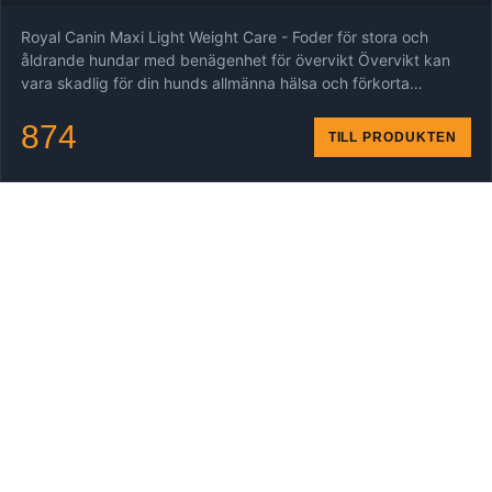
Royal Canin Maxi Light Weight Care - Foder för stora och
åldrande hundar med benägenhet för övervikt Övervikt kan
vara skadlig för din hunds allmänna hälsa och förkorta…
874
TILL PRODUKTEN