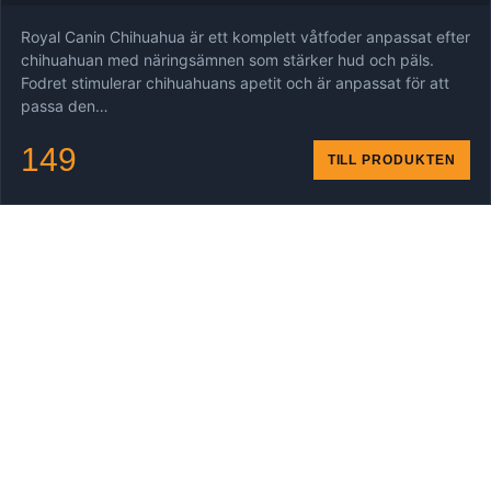
Royal Canin Chihuahua är ett komplett våtfoder anpassat efter
chihuahuan med näringsämnen som stärker hud och päls.
Fodret stimulerar chihuahuans apetit och är anpassat för att
passa den…
149
TILL PRODUKTEN