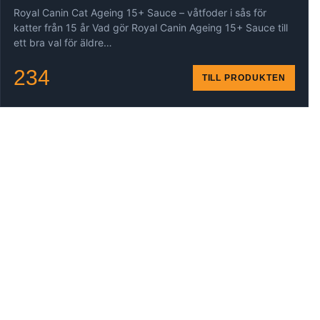
Royal Canin Cat Ageing 15+ Sauce – våtfoder i sås för
katter från 15 år Vad gör Royal Canin Ageing 15+ Sauce till
ett bra val för äldre…
234
TILL PRODUKTEN