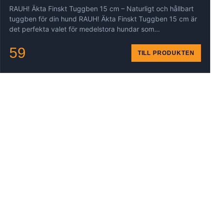
RAUH! Äkta Finskt Tuggben 15 cm – Naturligt och hållbart
tuggben för din hund RAUH! Äkta Finskt Tuggben 15 cm är
det perfekta valet för medelstora hundar som…
59
TILL PRODUKTEN