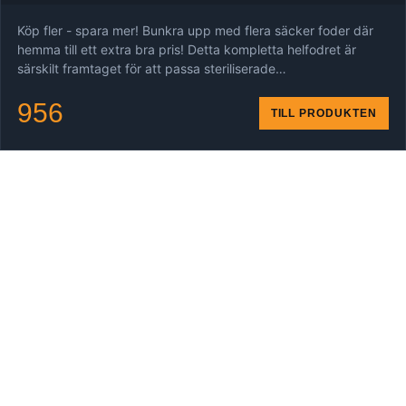
Köp fler - spara mer! Bunkra upp med flera säcker foder där
hemma till ett extra bra pris! Detta kompletta helfodret är
särskilt framtaget för att passa steriliserade…
956
TILL PRODUKTEN