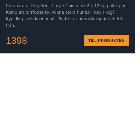
Purenatural Dog Adult Large Chicken – 2 x 12 kg paketpris
Komplett torrfoder för vuxna stora hundar med rikligt
kyckling- och laxinnehåll. Fodret är hypoallergent och fritt
från…
1398
TILL PRODUKTEN