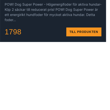
POW! Dog Super Power - Högenergifoder för aktiva hundar-
Köp 2 säckar till reducerat pris! POW! Dog Super Power är
ett energirikt hundfoder för mycket aktiva hundar. Detta
foder…
1798
TILL PRODUKTEN