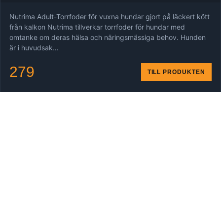
Nutrima Adult-Torrfoder för vuxna hundar gjort på läckert kött
från kalkon Nutrima tillverkar torrfoder för hundar med
omtanke om deras hälsa och näringsmässiga behov. Hunden
är i huvudsak…
279
TILL PRODUKTEN