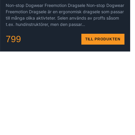
Non-stop Dogwear Freemotion Dragsele Non-stop Dogwear
Freemotion Dragsele är en ergonomisk dragsele som passar
till många olika aktivteter. Selen används av proffs såsom
t.ex. hundinstruktörer, men den passar…
799
TILL PRODUKTEN