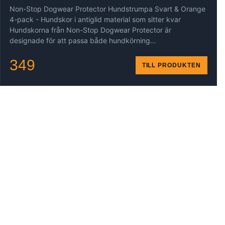
Non-Stop Dogwear Protector Hundstrumpa Svart & Orange
4-pack - Hundskor i antiglid material som sitter kvar
Hundskorna från Non-Stop Dogwear Protector är
designade för att passa både hundkörning…
349
TILL PRODUKTEN