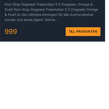
Non-Stop Dogwear Freemotion 5.0 Dragsele, Orange &
Svart Non-Stop Dogwear Freemotion 5.0 Dragsele Orange
& Svart är den ultimata lösningen för alla äventyrslystna
hundar och deras ägare. Denna…
999
TILL PRODUKTEN