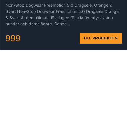
Non-Stop Dogwear Freemotion 5.0 Dragsele, Orange &
Svart Non-Stop Dogwear Freemotion 5.0 Dragsele Orange
& Svart är den ultimata lösningen för alla äventyrslystna
hundar och deras ägare. Denna…
999
TILL PRODUKTEN