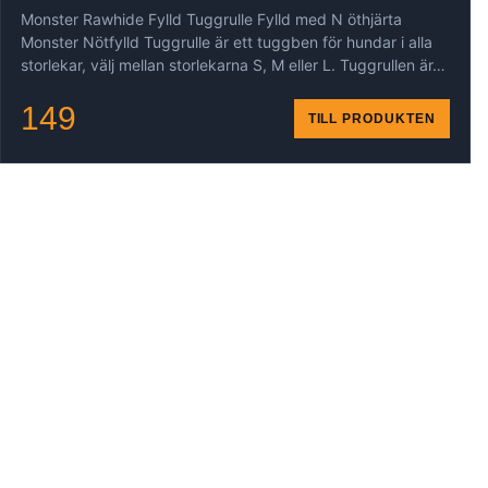
Monster Rawhide Fylld Tuggrulle Fylld med N öthjärta
Monster Nötfylld Tuggrulle är ett tuggben för hundar i alla
storlekar, välj mellan storlekarna S, M eller L. Tuggrullen är…
149
TILL PRODUKTEN