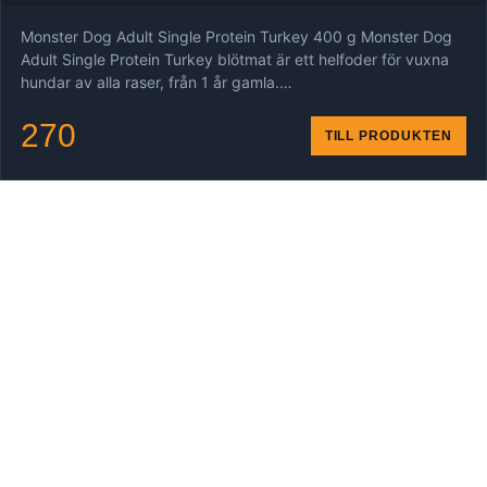
Monster Dog Adult Single Protein Turkey 400 g Monster Dog
Adult Single Protein Turkey blötmat är ett helfoder för vuxna
hundar av alla raser, från 1 år gamla.…
270
TILL PRODUKTEN