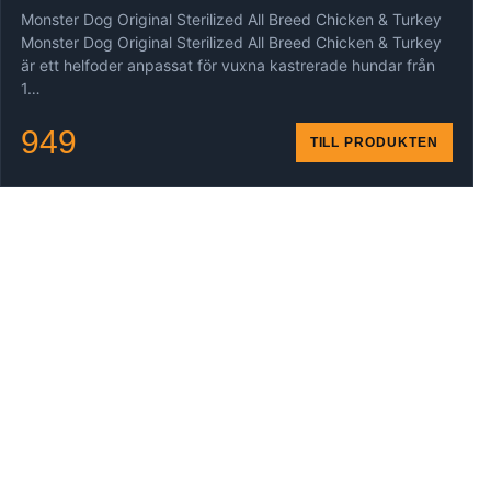
Monster Dog Original Sterilized All Breed Chicken & Turkey
Monster Dog Original Sterilized All Breed Chicken & Turkey
är ett helfoder anpassat för vuxna kastrerade hundar från
1…
949
TILL PRODUKTEN