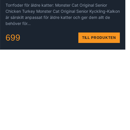
Torrfoder för äldre katter: Monster Cat Original Senior
Chicken Turkey Monster Cat Original Senior Kyckling-Kalkon
är särskilt anpassat för äldre katter och ger dem allt de
behöver för…
699
TILL PRODUKTEN