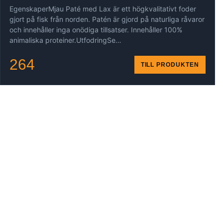
EgenskaperMjau Paté med Lax är ett högkvalitativt foder
gjort på fisk från norden. Patén är gjord på naturliga råvaror
och innehåller inga onödiga tillsatser. Innehåller 100%
animaliska proteiner.UtfodringSe…
264
TILL PRODUKTEN