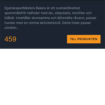
EgenskaperMästers Balans är ett svensktillverkat
spannmålsfritt helfoder med lax, sötpotatis, morötter och
blåbär. Innehåller skonsamma och lättsmälta råvaror, passar
hundar med en normal aktivitetsnivå. Detta foder passar
utmärkt…
459
TILL PRODUKTEN