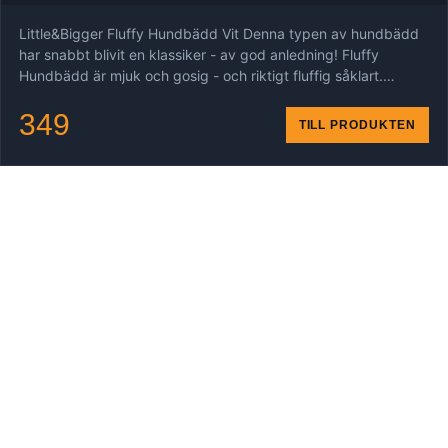
Little&Bigger Fluffy Hundbädd Vit Denna typen av hundbädd
har snabbt blivit en klassiker - av god anledning! Fluffy
Hundbädd är mjuk och gosig - och riktigt fluffig såklart.…
349
TILL PRODUKTEN