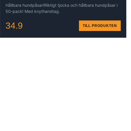
Hållbara hundpåsar!Riktigt tjocka och hållbara hundpåsar i
50-pack! Med knythandtag.
34.9
TILL PRODUKTEN