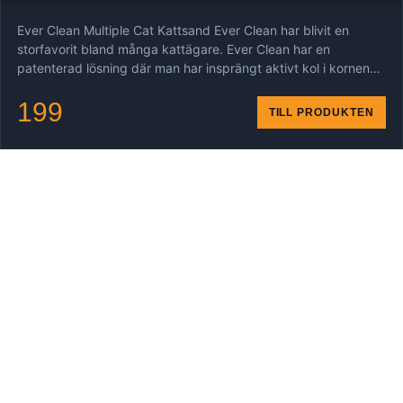
Ever Clean Multiple Cat Kattsand Ever Clean har blivit en
storfavorit bland många kattägare. Ever Clean har en
patenterad lösning där man har insprängt aktivt kol i kornen…
199
TILL PRODUKTEN