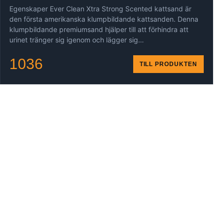
Egenskaper Ever Clean Xtra Strong Scented kattsand är
den första amerikanska klumpbildande kattsanden. Denna
klumpbildande premiumsand hjälper till att förhindra att
urinet tränger sig igenom och lägger sig…
1036
TILL PRODUKTEN