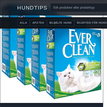
HUNDTIPS
ALLA
APOTEK
BILBÄLTE HUND
BILSKYDD FÖR HUND