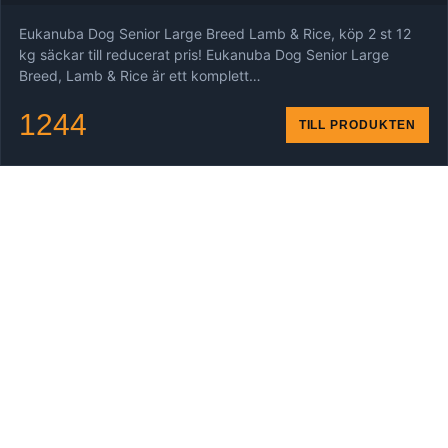
Eukanuba Dog Senior Large Breed Lamb & Rice, köp 2 st 12
kg säckar till reducerat pris! Eukanuba Dog Senior Large
Breed, Lamb & Rice är ett komplett…
1244
TILL PRODUKTEN