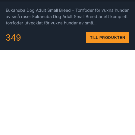
Eukanuba Dog Adult Small Breed – Torrfoder för vuxna hundar
av små raser Eukanuba Dog Adult Small Breed är ett komplett
torrfoder utvecklat för vuxna hundar av små…
349
TILL PRODUKTEN