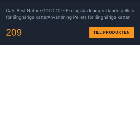
Cats Best Nature GOLD 10l - Ekologiska klumpbildande pellets
för långhåriga katterAnvändning Pellets för långhåriga katter
209
TILL PRODUKTEN