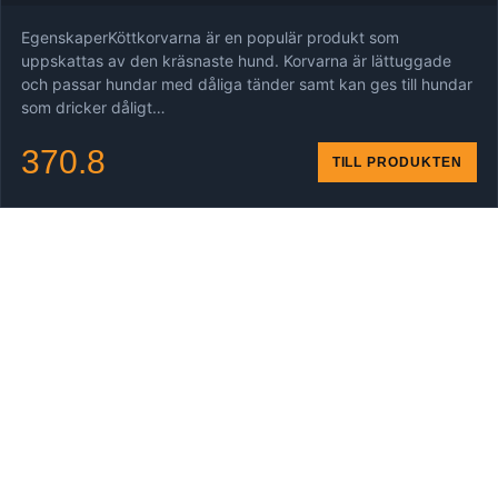
EgenskaperKöttkorvarna är en populär produkt som
uppskattas av den kräsnaste hund. Korvarna är lättuggade
och passar hundar med dåliga tänder samt kan ges till hundar
som dricker dåligt…
370.8
TILL PRODUKTEN