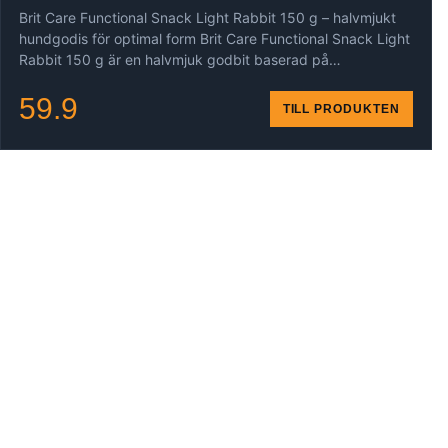
Brit Care Functional Snack Light Rabbit 150 g – halvmjukt
hundgodis för optimal form Brit Care Functional Snack Light
Rabbit 150 g är en halvmjuk godbit baserad på…
59.9
TILL PRODUKTEN