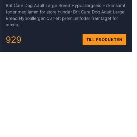
Brit Care Dog Adult Large Breed Hypoallergenic – skonsamt
foder med lamm för stora hundar Brit Care Dog Adult Large
Breed Hypoallergenic är ett premiumfoder framtaget för
vuxna…
929
TILL PRODUKTEN