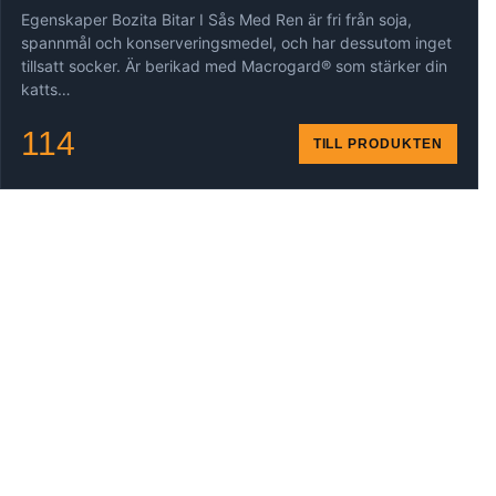
Egenskaper Bozita Bitar I Sås Med Ren är fri från soja,
spannmål och konserveringsmedel, och har dessutom inget
tillsatt socker. Är berikad med Macrogard® som stärker din
katts…
114
TILL PRODUKTEN