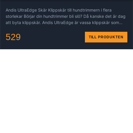
Andis UltraEdge Skär Klippskär till hundtrimmern i flera
storlekar Börjar din hundtrimmer bli slö? Då kanske det är dag
att byta klippskär. Andis UltraEdge är vassa klippskär som…
529
TILL PRODUKTEN