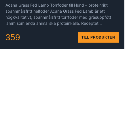
Acana Grass Fed Lamb Torrfoder till Hund – proteinrikt
spannmålsfritt helfoder Acana Grass Fed Lamb är ett
högkvalitativt, spannmålsfritt torrfoder med gräsuppfött
lamm som enda animaliska proteinkälla. Receptet…
359
TILL PRODUKTEN