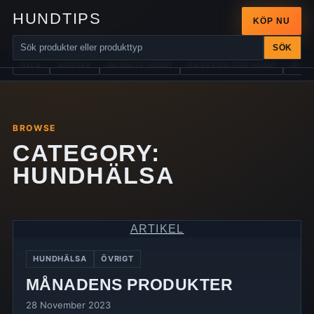
HUNDTIPS
KÖP NU
SÖK
ALLA
APOTEK
BILBÄLTE HUND
BILSKYDD FÖR HUND
DIAB
BROWSE
CATEGORY:
HUNDHÄLSA
ARTIKEL
HUNDHÄLSA
ÖVRIGT
MÅNADENS PRODUKTER
28 November 2023