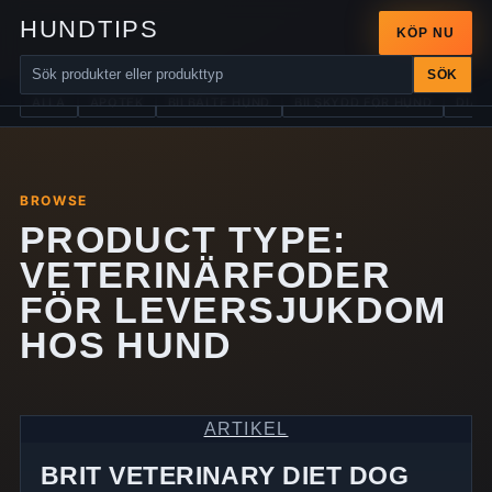
HUNDTIPS
KÖP NU
SÖK
ALLA
APOTEK
BILBÄLTE HUND
BILSKYDD FÖR HUND
DIAB
BROWSE
PRODUCT TYPE:
VETERINÄRFODER
FÖR LEVERSJUKDOM
HOS HUND
ARTIKEL
BRIT VETERINARY DIET DOG