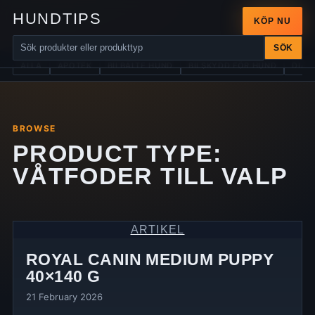
HUNDTIPS
KÖP NU
SÖK
ALLA
APOTEK
BILBÄLTE HUND
BILSKYDD FÖR HUND
DIAB
BROWSE
PRODUCT TYPE:
VÅTFODER TILL VALP
ARTIKEL
ROYAL CANIN MEDIUM PUPPY
40×140 G
21 February 2026